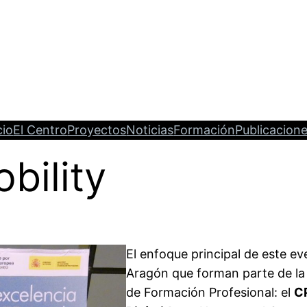
cio
El Centro
Proyectos
Noticias
Formación
Publicacion
bility
El enfoque principal de este ev
Aragón que forman parte de la
de Formación Profesional: el
C