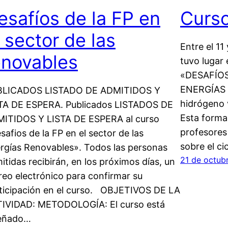
esafíos de la FP en
Curs
l sector de las
Entre el 11
enovables
tuvo lugar 
«DESAFÍOS
ENERGÍAS 
BLICADOS LISTADO DE ADMITIDOS Y
hidrógeno 
TA DE ESPERA. Publicados LISTADOS DE
Esta forma
ITIDOS Y LISTA DE ESPERA al curso
profesores
safios de la FP en el sector de las
sobre el c
rgías Renovables». Todos las personas
21 de octub
itidas recibirán, en los próximos días, un
reo electrónico para confirmar su
ticipación en el curso. OBJETIVOS DE LA
IVIDAD: METODOLOGÍA: El curso está
eñado…