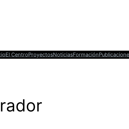
cio
El Centro
Proyectos
Noticias
Formación
Publicacion
trador